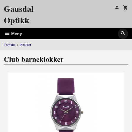
Gå
Gausdal
til
innholdet
Optikk
Meny
Forside
Klokker
Club barneklokker