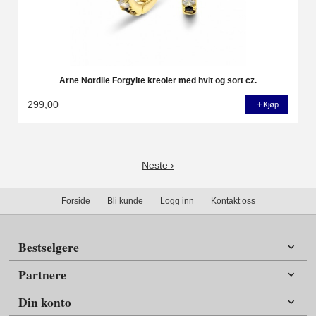
Arne Nordlie Forgylte kreoler med hvit og sort cz.
299,00
Kjøp
Neste ›
Forside
Bli kunde
Logg inn
Kontakt oss
Bestselgere
Partnere
Din konto