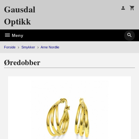
Gå
Gausdal
til
innholdet
Optikk
Meny
Forside
Smykker
Arne Nordlie
Øredobber