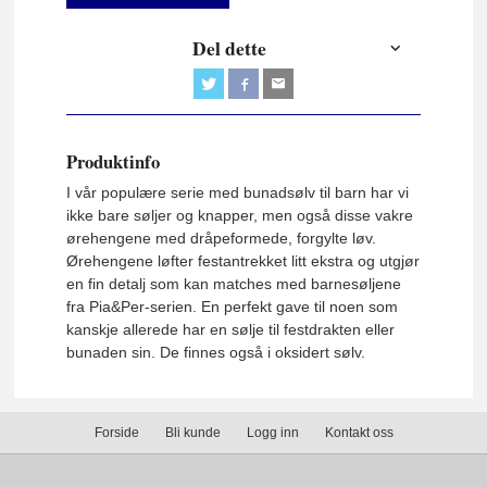
Del dette
Produktinfo
I vår populære serie med bunadsølv til barn har vi
ikke bare søljer og knapper, men også disse vakre
ørehengene med dråpeformede, forgylte løv.
Ørehengene løfter festantrekket litt ekstra og utgjør
en fin detalj som kan matches med barnesøljene
fra Pia&Per-serien. En perfekt gave til noen som
kanskje allerede har en sølje til festdrakten eller
bunaden sin. De finnes også i oksidert sølv.
Forside
Bli kunde
Logg inn
Kontakt oss