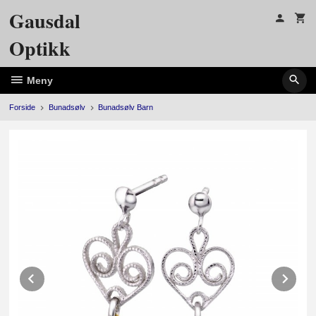
Gå
Gausdal
til
innholdet
Optikk
Meny
Forside
Bunadsølv
Bunadsølv Barn
Prev
Ne