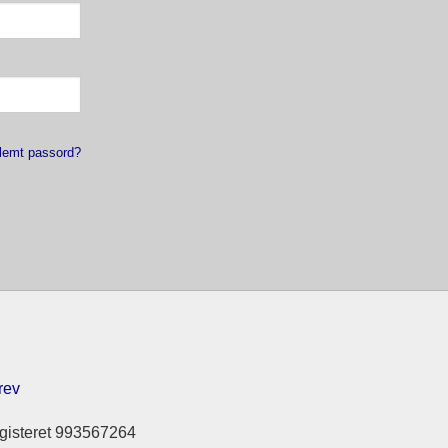
lemt passord?
rev
gisteret 993567264