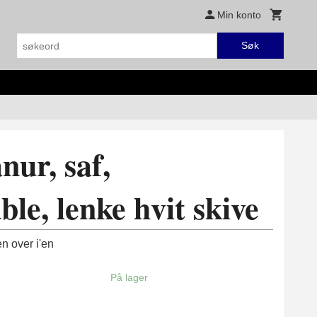
Min konto
Søk
nur, saf,
le, lenke hvit skive
n over i'en
På lager