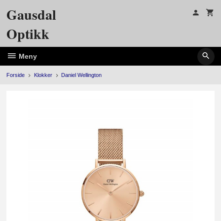
Gå
Gausdal
til
innholdet
Optikk
Meny
Forside
Klokker
Daniel Wellington