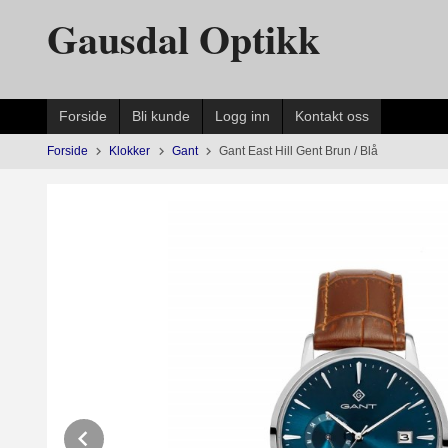
Gå
Gausdal Optikk
til
innholdet
Forside
Bli kunde
Logg inn
Kontakt oss
Forside
Klokker
Gant
Gant East Hill Gent Brun / Blå
Prev