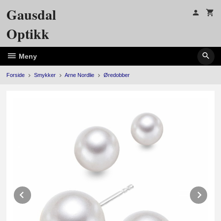
Gå
Gausdal
til
innholdet
Optikk
Meny
Forside
Smykker
Arne Nordlie
Øredobber
Prev
Ne