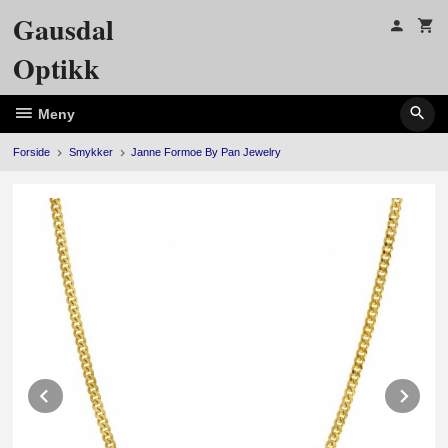
Gå
Gausdal
til
innholdet
Optikk
Meny
Forside
Smykker
Janne Formoe By Pan Jewelry
Prev
Ne